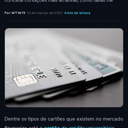
concede condições mais atrativas, como taxas me
Por WTW19
·
16 de março de 2021
·
4 min de leitura
Dentre os tipos de cartões que existem no mercado
financeiro está o
cartão
de crédito universitário
.