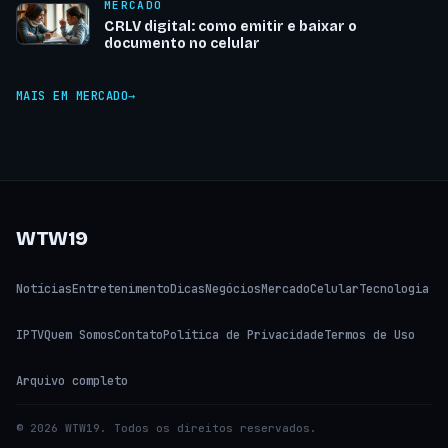
MERCADO
CRLV digital: como emitir e baixar o
documento no celular
MAIS EM MERCADO
WTW19
Notícias
Entretenimento
Dicas
Negócios
Mercado
Celular
Tecnologia
IPTV
Quem Somos
Contato
Política de Privacidade
Termos de Uso
Arquivo completo
© 2026 WTW19. Todos os direitos reservados.