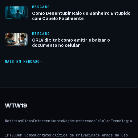
MERCADO
Como Desentupir Ralo do Banheiro Entupido
com Cabelo Facilmente
MERCADO
CRLV digital: como emitir e baixar o
documento no celular
MAIS EM MERCADO
WTW19
Notícias
Dicas
Entretenimento
Negócios
Mercado
Celular
Tecnologia
IPTV
Quem Somos
Contato
Política de Privacidade
Termos de Uso