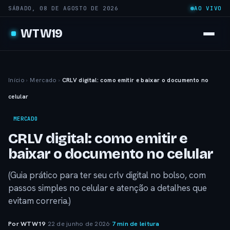
SÁBADO, 08 DE AGOSTO DE 2026
AO VIVO
WTW19
Início
›
Mercado
›
CRLV digital: como emitir e baixar o documento no
celular
MERCADO
CRLV digital: como emitir e
baixar o documento no celular
(Guia prático para ter seu crlv digital no bolso, com
passos simples no celular e atenção a detalhes que
evitam correria.)
Por WTW19
·
22 de junho de 2026
·
7 min de leitura