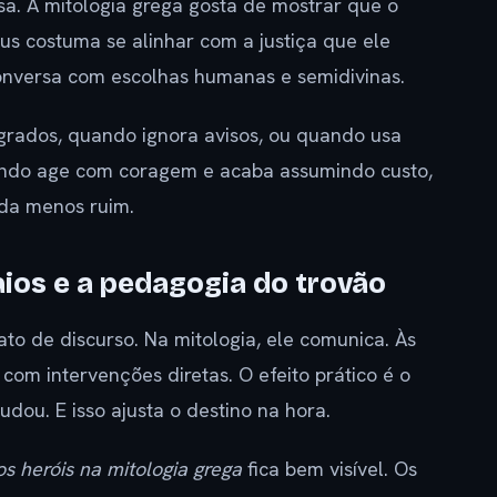
a. A mitologia grega gosta de mostrar que o
eus costuma se alinhar com a justiça que ele
conversa com escolhas humanas e semidivinas.
agrados, quando ignora avisos, ou quando usa
uando age com coragem e acaba assumindo custo,
ída menos ruim.
raios e a pedagogia do trovão
o de discurso. Na mitologia, ele comunica. Às
m intervenções diretas. O efeito prático é o
ou. E isso ajusta o destino na hora.
s heróis na mitologia grega
fica bem visível. Os