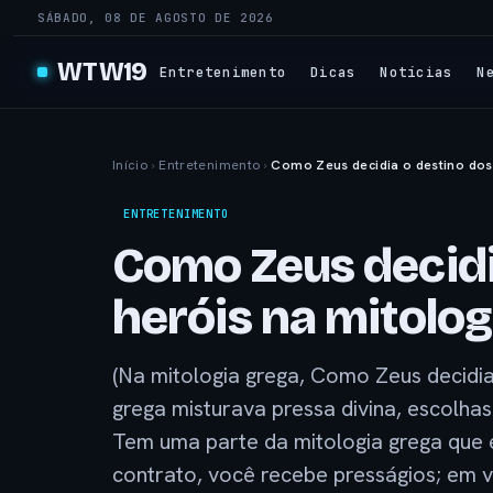
SÁBADO, 08 DE AGOSTO DE 2026
WTW19
Entretenimento
Dicas
Notícias
N
Início
›
Entretenimento
›
Como Zeus decidia o destino dos 
ENTRETENIMENTO
Como Zeus decidi
heróis na mitolog
(Na mitologia grega, Como Zeus decidia
grega misturava pressa divina, escolhas 
Tem uma parte da mitologia grega que é
contrato, você recebe presságios; em ve