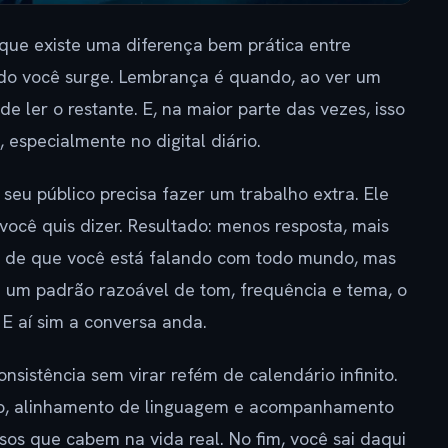
 que existe uma diferença bem prática entre
ndo você surge. Lembrança é quando, ao ver um
 ler o restante. E, na maior parte das vezes, isso
especialmente no digital diário.
u público precisa fazer um trabalho extra. Ele
você quis dizer. Resultado: menos resposta, mais
o de que você está falando com todo mundo, mas
 um padrão razoável de tom, frequência e tema, o
 E aí sim a conversa anda.
onsistência sem virar refém de calendário infinito.
údo, alinhamento de linguagem e acompanhamento
os que cabem na vida real. No fim, você sai daqui