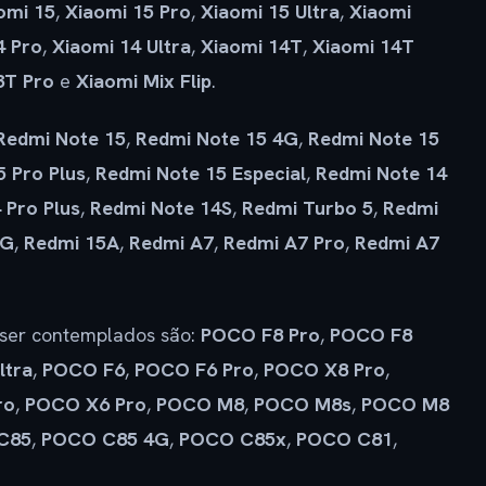
omi 15
,
Xiaomi 15 Pro
,
Xiaomi 15 Ultra
,
Xiaomi
4 Pro
,
Xiaomi 14 Ultra
,
Xiaomi 14T
,
Xiaomi 14T
3T Pro
e
Xiaomi Mix Flip
.
Redmi Note 15
,
Redmi Note 15 4G
,
Redmi Note 15
 Pro Plus
,
Redmi Note 15 Especial
,
Redmi Note 14
 Pro Plus
,
Redmi Note 14S
,
Redmi Turbo 5
,
Redmi
4G
,
Redmi 15A
,
Redmi A7
,
Redmi A7 Pro
,
Redmi A7
ser contemplados são:
POCO F8 Pro
,
POCO F8
ltra
,
POCO F6
,
POCO F6 Pro
,
POCO X8 Pro
,
ro
,
POCO X6 Pro
,
POCO M8
,
POCO M8s
,
POCO M8
C85
,
POCO C85 4G
,
POCO C85x
,
POCO C81
,