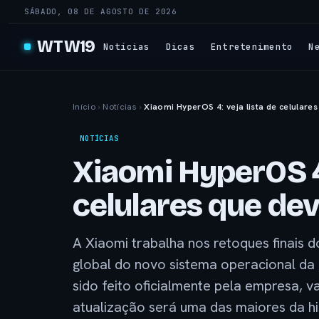
SÁBADO, 08 DE AGOSTO DE 2026
WTW19
Notícias
Dicas
Entretenimento
N
Início
›
Notícias
›
Xiaomi HyperOS 4: veja lista de celulare
NOTÍCIAS
Xiaomi HyperOS 4:
celulares que de
A Xiaomi trabalha nos retoques finais
global do novo sistema operacional da
sido feito oficialmente pela empresa, 
atualização será uma das maiores da hi