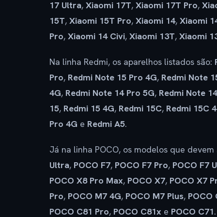
17 Ultra
,
Xiaomi 17T
,
Xiaomi 17T Pro
,
Xia
15T
,
Xiaomi 15T Pro
,
Xiaomi 14
,
Xiaomi 1
Pro
,
Xiaomi 14 Civi
,
Xiaomi 13T
,
Xiaomi 1
Na linha Redmi, os aparelhos listados são:
Pro
,
Redmi Note 15 Pro 4G
,
Redmi Note 15
4G
,
Redmi Note 14 Pro 5G
,
Redmi Note 14
15
,
Redmi 15 4G
,
Redmi 15C
,
Redmi 15C 
Pro 4G
e
Redmi A5
.
Já na linha POCO, os modelos que devem 
Ultra
,
POCO F7
,
POCO F7 Pro
,
POCO F7 U
POCO X8 Pro Max
,
POCO X7
,
POCO X7 P
Pro
,
POCO M7 4G
,
POCO M7 Plus
,
POCO 
POCO C81 Pro
,
POCO C81x
e
POCO C71
.