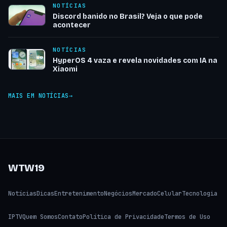
NOTÍCIAS
Discord banido no Brasil? Veja o que pode
acontecer
NOTÍCIAS
HyperOS 4 vaza e revela novidades com IA na
Xiaomi
MAIS EM NOTÍCIAS
WTW19
Notícias
Dicas
Entretenimento
Negócios
Mercado
Celular
Tecnologia
IPTV
Quem Somos
Contato
Política de Privacidade
Termos de Uso