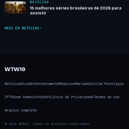
NOTÍCIAS
15 melhores séries brasileiras de 2026 para
assistir
MAIS EM NOTÍCIAS
WTW19
Notícias
Dicas
Entretenimento
Negócios
Mercado
Celular
Tecnologia
IPTV
Quem Somos
Contato
Política de Privacidade
Termos de Uso
Arquivo completo
© 2026 WTW19. Todos os direitos reservados.