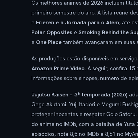
Os melhores animes de 2026 incluem títulos
primeiro semestre do ano. A lista reúne 
e
Frieren e a Jornada para o Além
, até e
Polar Opposites
e
Smoking Behind the Su
e
One Piece
também avançaram em suas s
As produções estão disponíveis em serviç
Amazon Prime Video
. A seguir, confira 
informações sobre sinopse, número de episód
Jujutsu Kaisen – 3ª temporada (2026)
ada
Gege Akutami. Yuji Itadori e Megumi Fushi
proteger inocentes e resgatar Gojo Satoru
do anime no IMDb, com a batalha de Yuta O
episódios, nota 8,5 no IMDb e 8,61 no MyAn