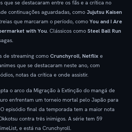
 que se destacaram entre os fãs e a crítica no
desde continuações aguardadas, como
Jujutsu Kaisen
streias que marcaram o período, como
You and I Are
permarket with You
. Clássicos como
Steel Ball Run
agas.
os de streaming como
Crunchyroll
,
Netflix
e
15 animes que se destacaram neste ano, com
ios, notas da crítica e onde assistir.
pta o arco da Migração à Extinção do mangá de
guro enfrentam um torneio mortal pelo Japão para
. O episódio final da temporada tem a maior nota
kkotsu contra três inimigos. A série tem 59
imeList, e está na Crunchyroll.