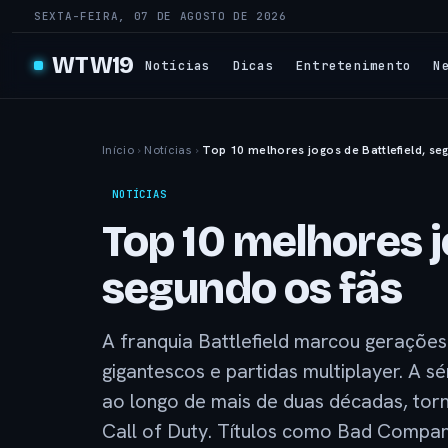
SEXTA-FEIRA, 07 DE AGOSTO DE 2026
WTW19
Notícias
Dicas
Entretenimento
N
Início
›
Notícias
›
Top 10 melhores jogos de Battlefield, se
NOTÍCIAS
Top 10 melhores j
segundo os fãs
A franquia Battlefield marcou geraçõe
gigantescos e partidas multiplayer. A s
ao longo de mais de duas décadas, torn
Call of Duty. Títulos como Bad Compa