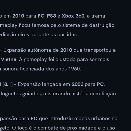
do em
2010
para
PC
,
PS3
e
Xbox 360
, a trama
ameplay ficou famosa pelo sistema de destruição
dios inteiros durante as partidas.
– Expansão autônoma de
2010
que transportou a
 Vietnã
. A gameplay foi ajustada para ser mais
ha sonora licenciada dos anos 1960.
 [8.1]
– Expansão lançada em
2003
para
PC
.
 foguetes guiados, misturando história com ficção
xpansão para
PC
que introduziu mapas urbanos na
elo. O foco é o combate de proximidade e o uso