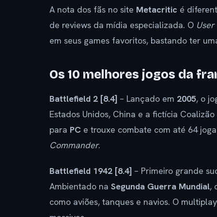
A nota dos fãs no site
Metacritic
é diferen
de reviews da mídia especializada. O
User
em seus games favoritos, bastando ter uma
Os 10 melhores jogos da fra
Battlefield 2 [8.4]
– Lançado em
2005
, o j
Estados Unidos, China e a fictícia Coalizão
para
PC
e trouxe combate com até 64 jogad
Commander
.
Battlefield 1942 [8.4]
– Primeiro grande su
Ambientado na
Segunda Guerra Mundial
,
como aviões, tanques e navios. O multipla