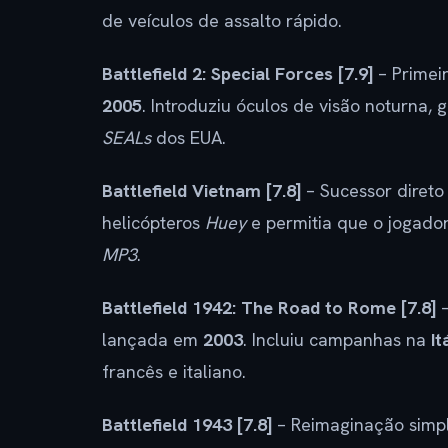
de veículos de assalto rápido.
Battlefield 2: Special Forces [7.9]
– Primei
2005
. Introduziu óculos de visão noturna,
SEALs
dos EUA.
Battlefield Vietnam [7.8]
– Sucessor diret
helicópteros
Huey
e permitia que o jogado
MP3
.
Battlefield 1942: The Road to Rome [7.8]
–
lançada em
2003
. Incluiu campanhas na
It
francês e italiano.
Battlefield 1943 [7.8]
– Reimaginação simpl