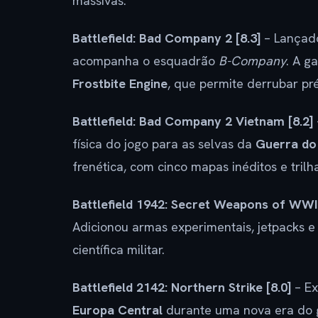
massivas.
Battlefield: Bad Company 2 [8.3]
– Lança
acompanha o esquadrão
B-Company
. A g
Frostbite Engine
, que permite derrubar pré
Battlefield: Bad Company 2 Vietnam [8.2]
física do jogo para as selvas da
Guerra do
frenética, com cinco mapas inéditos e tril
Battlefield 1942: Secret Weapons of WWII
Adicionou armas experimentais, jetpacks e
científica militar.
Battlefield 2142: Northern Strike [8.0]
– E
Europa Central
durante uma nova era do g