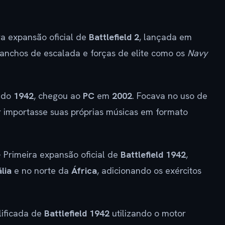
ra expansão oficial de
Battlefield 2
, lançada em
 ganchos de escalada e forças de elite como os
Navy
o do
1942
, chegou ao
PC
em
2002
. Focava no uso de
r importasse suas próprias músicas em formato
 Primeira expansão oficial de
Battlefield 1942
,
ália
e no norte da
África
, adicionando os exércitos
ificada de
Battlefield 1942
utilizando o motor