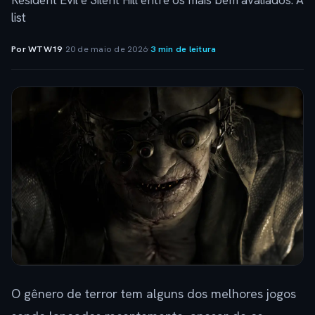
Resident Evil e Silent Hill entre os mais bem avaliados. A
list
Por WTW19
·
20 de maio de 2026
·
3 min de leitura
O gênero de terror tem alguns dos melhores jogos