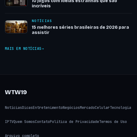
10 jogos com ideias estranhas que são
incríveis
NOTÍCIAS
15 melhores séries brasileiras de 2026 para
assistir
MAIS EM NOTÍCIAS
WTW19
Notícias
Dicas
Entretenimento
Negócios
Mercado
Celular
Tecnologia
IPTV
Quem Somos
Contato
Política de Privacidade
Termos de Uso
Arquivo completo