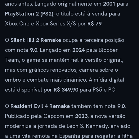
anos antes. Lançado originalmente em
2001
para
PlayStation 2 (PS2)
, o título está à venda para
Xbox One e Xbox Series X/S por
R$ 79
.
O
Silent Hill 2 Remake
ocupa a terceira posição
com nota
9.0
. Lançado em
2024
pela Bloober
Team, o game se mantém fiel à versão original,
mas com gráficos renovados, câmera sobre o
ombro e combate mais dinâmico. A mídia digital
está disponível por
R$ 349,90
para PS5 e PC.
O
Resident Evil 4 Remake
também tem nota
9.0
.
Publicado pela Capcom em
2023
, a nova versão
moderniza a jornada de Leon S. Kennedy, enviado
a uma vila remota na Espanha para resgatar a filha