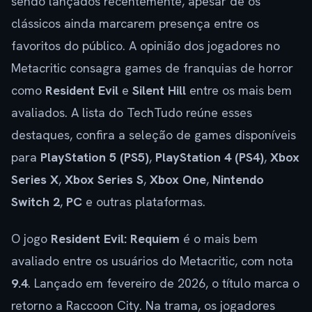
sendo lançados recentemente, apesar de os
clássicos ainda marcarem presença entre os
favoritos do público. A opinião dos jogadores no
Metacritic consagra games de franquias de horror
como
Resident Evil
e
Silent Hill
entre os mais bem
avaliados. A lista do TechTudo reúne esses
destaques, confira a seleção de games disponíveis
para
PlayStation 5 (PS5)
,
PlayStation 4 (PS4)
,
Xbox
Series X
,
Xbox Series S
,
Xbox One
,
Nintendo
Switch 2
,
PC
e outras plataformas.
O jogo
Resident Evil: Requiem
é o mais bem
avaliado entre os usuários do Metacritic, com nota
9.4
. Lançado em fevereiro de 2026, o título marca o
retorno a Raccoon City. Na trama, os jogadores