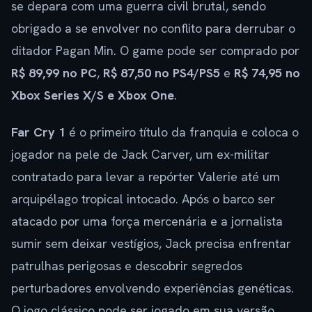
se depara com uma guerra civil brutal, sendo
obrigado a se envolver no conflito para derrubar o
ditador Pagan Min. O game pode ser comprado por
R$ 89,99 no PC
,
R$ 87,50 no PS4/PS5
e
R$ 74,95 no
Xbox Series X/S e Xbox One
.
Far Cry 1
é o primeiro título da franquia e coloca o
jogador na pele de Jack Carver, um ex-militar
contratado para levar a repórter Valerie até um
arquipélago tropical intocado. Após o barco ser
atacado por uma força mercenária e a jornalista
sumir sem deixar vestígios, Jack precisa enfrentar
patrulhas perigosas e descobrir segredos
perturbadores envolvendo experiências genéticas.
O jogo clássico pode ser jogado em sua versão