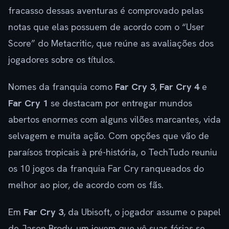
fracasso dessas aventuras é comprovado pelas
notas que elas possuem de acordo com o “User
Score” do Metacritic, que reúne as avaliações dos
jogadores sobre os títulos.
Nomes da franquia como
Far Cry 3
,
Far Cry 4
e
Far Cry 1
se destacam por entregar mundos
abertos enormes com alguns vilões marcantes, vida
selvagem e muita ação. Com opções que vão de
paraísos tropicais à pré-história, o TechTudo reuniu
os 10 jogos da franquia Far Cry ranqueados do
melhor ao pior, de acordo com os fãs.
Em
Far Cry 3
, da Ubisoft, o jogador assume o papel
de Jason Brody, um jovem que vê suas férias se