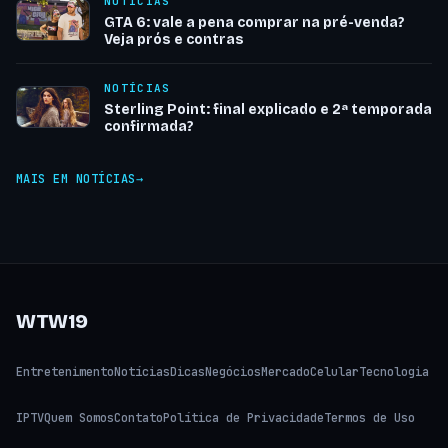
NOTÍCIAS
GTA 6: vale a pena comprar na pré-venda?
Veja prós e contras
NOTÍCIAS
Sterling Point: final explicado e 2ª temporada
confirmada?
MAIS EM NOTÍCIAS
WTW19
Entretenimento
Notícias
Dicas
Negócios
Mercado
Celular
Tecnologia
IPTV
Quem Somos
Contato
Política de Privacidade
Termos de Uso