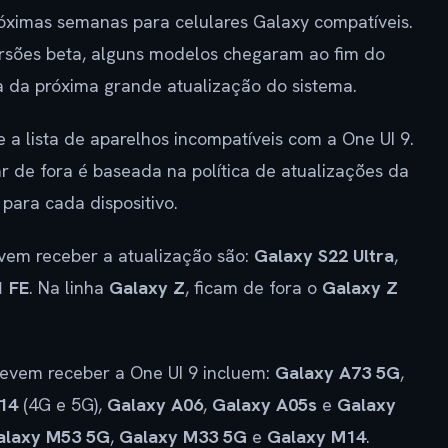
próximas semanas para celulares Galaxy compatíveis.
rsões beta, alguns modelos chegaram ao fim do
ra da próxima grande atualização do sistema.
 a lista de aparelhos incompatíveis com a One UI 9.
r de fora é baseada na política de atualizações da
 para cada dispositivo.
vem receber a atualização são:
Galaxy S22 Ultra
,
1 FE
. Na linha
Galaxy Z
, ficam de fora o
Galaxy Z
devem receber a One UI 9 incluem:
Galaxy A73 5G
,
14
(4G e 5G),
Galaxy A06
,
Galaxy A05s
e
Galaxy
alaxy M53 5G
,
Galaxy M33 5G
e
Galaxy M14
.