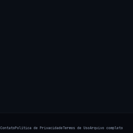
s
Contato
Política de Privacidade
Termos de Uso
Arquivo completo