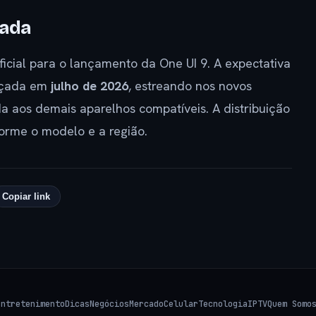
çada
cial para o lançamento da One UI 9. A expectativa
ançada em
julho de 2026
, estreando nos novos
 aos demais aparelhos compatíveis. A distribuição
forme o modelo e a região.
Copiar link
Entretenimento
Dicas
Negócios
Mercado
Celular
Tecnologia
IPTV
Quem Somo