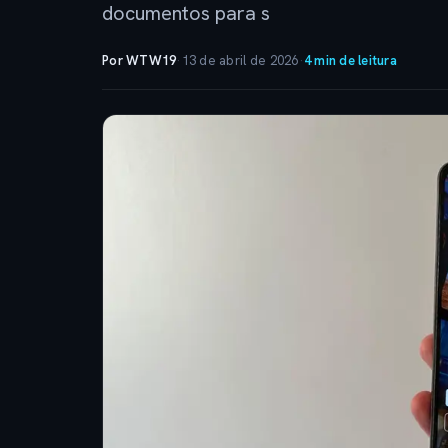
documentos para s
Por WTW19
·
13 de abril de 2026
·
4 min de leitura