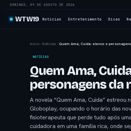
DOMINGO, 09 DE AGOSTO DE 2026
WTW19
Notícias
Entretenimento
Dicas
N
Início
›
Notícias
›
Quem Ama, Cuida: elenco e personagens
NOTÍCIAS
Quem Ama, Cuida:
personagens da 
A novela “Quem Ama, Cuida” estreou n
Globoplay, ocupando o horário das n
fisioterapeuta que perde tudo após u
cuidadora em uma família rica, onde s