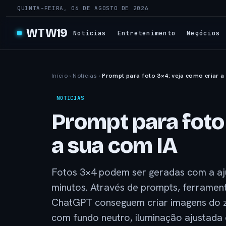
QUINTA-FEIRA, 06 DE AGOSTO DE 2026
WTW19
Notícias
Entretenimento
Negócios
Início
›
Notícias
›
Prompt para foto 3×4: veja como criar a
NOTÍCIAS
Prompt para foto 
a sua com IA
Fotos 3×4 podem ser geradas com a ajud
minutos. Através de prompts, ferrame
ChatGPT conseguem criar imagens do ze
com fundo neutro, iluminação ajustad