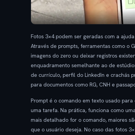
Fotos 3×4 podem ser geradas com a ajuda d
Através de prompts, ferramentas como o 
imagens do zero ou deixar registros existe
enquadramento semelhante ao de estúdios. O
de currículo, perfil do LinkedIn e crachás 
para documentos como RG, CNH e passapo
Prompt é o comando em texto usado para or
uma tarefa. Na prática, funciona como uma
mais detalhado for o comando, maiores sã
que o usuário deseja. No caso das fotos 3×4