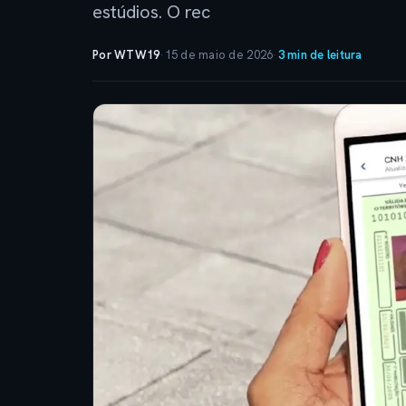
estúdios. O rec
Por WTW19
·
15 de maio de 2026
·
3 min de leitura