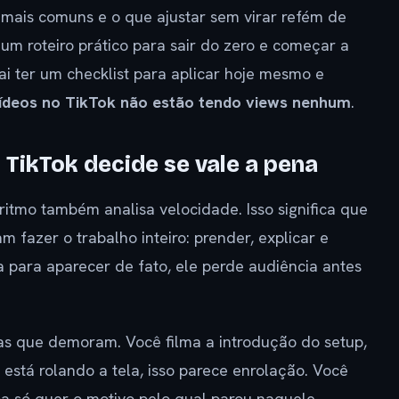
s mais comuns e o que ajustar sem virar refém de
 um roteiro prático para sair do zero e começar a
ai ter um checklist para aplicar hoje mesmo e
vídeos no TikTok não estão tendo views nenhum
.
TikTok decide se vale a pena
oritmo também analisa velocidade. Isso significa que
 fazer o trabalho inteiro: prender, explicar e
 para aparecer de fato, ele perde audiência antes
as que demoram. Você filma a introdução do setup,
 está rolando a tela, isso parece enrolação. Você
oa só quer o motivo pelo qual parou naquele