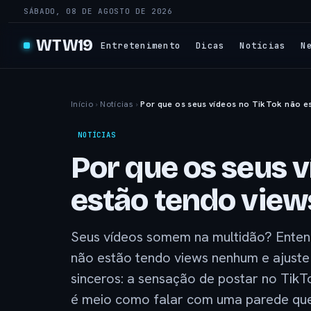
SÁBADO, 08 DE AGOSTO DE 2026
WTW19
Entretenimento
Dicas
Notícias
N
Início
›
Notícias
›
Por que os seus vídeos no TikTok não e
NOTÍCIAS
Por que os seus v
estão tendo vie
Seus vídeos somem na multidão? Entend
não estão tendo views nenhum e ajuste
sinceros: a sensação de postar no Tik
é meio como falar com uma parede que,