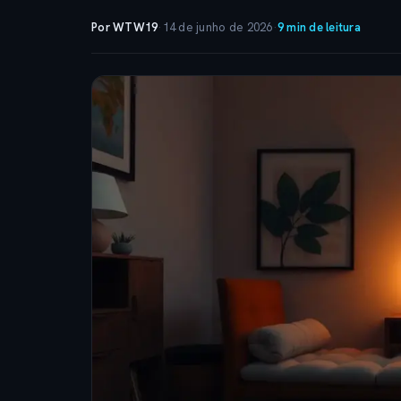
Por WTW19
·
14 de junho de 2026
·
9 min de leitura