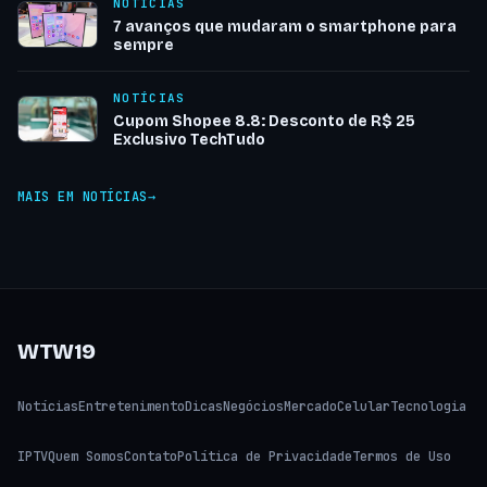
NOTÍCIAS
7 avanços que mudaram o smartphone para
sempre
NOTÍCIAS
Cupom Shopee 8.8: Desconto de R$ 25
Exclusivo TechTudo
MAIS EM NOTÍCIAS
WTW19
Notícias
Entretenimento
Dicas
Negócios
Mercado
Celular
Tecnologia
IPTV
Quem Somos
Contato
Política de Privacidade
Termos de Uso