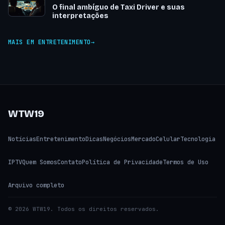
O final ambíguo de Taxi Driver e suas
interpretações
MAIS EM ENTRETENIMENTO
WTW19
Notícias
Entretenimento
Dicas
Negócios
Mercado
Celular
Tecnologia
IPTV
Quem Somos
Contato
Política de Privacidade
Termos de Uso
Arquivo completo
© 2026 WTW19. Todos os direitos reservados.