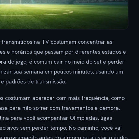
 transmitidos na TV costumam concentrar as
tes e horários que passam por diferentes estados e
bra do jogo, é comum cair no meio do set e perder
ganizar sua semana em poucos minutos, usando um
s e padrões de transmissão.
eios costumam aparecer com mais frequência, como
 casa para não sofrer com travamentos e demora.
na para você acompanhar Olimpíadas, ligas
 decisivos sem perder tempo. No caminho, você vai
 a programação antes do almoço ou ajustar o áudio