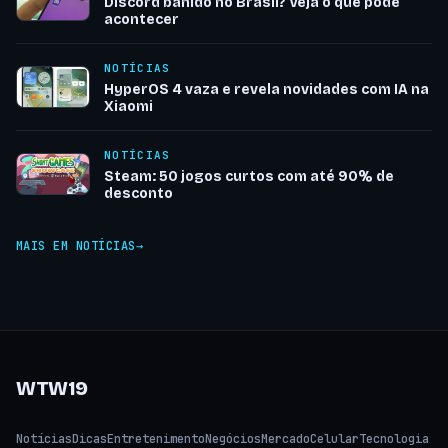
Discord banido no Brasil? Veja o que pode
acontecer
NOTÍCIAS
HyperOS 4 vaza e revela novidades com IA na
Xiaomi
NOTÍCIAS
Steam: 50 jogos curtos com até 90% de
desconto
MAIS EM NOTÍCIAS
WTW19
Notícias
Dicas
Entretenimento
Negócios
Mercado
Celular
Tecnologia