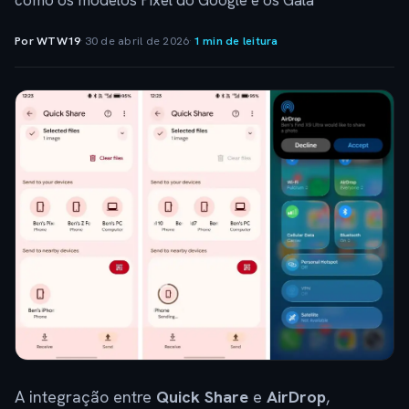
como os modelos Pixel do Google e os Gala
Por WTW19
·
30 de abril de 2026
·
1 min de leitura
A integração entre
Quick Share
e
AirDrop
,