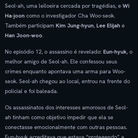
Seol-ah, uma leiloeira cercada por tragédias, e
Wi
Ha-joon
como o investigador Cha Woo-seok.
Também participam
Kim Jung-hyun
,
Lee Elijah
e
Han Joon-woo
.
No episódio 12, o assassino é revelado:
Eun-hyuk
, o
melhor amigo de Seol-ah. Ele confessou seus
crimes enquanto apontava uma arma para Woo-
seok. Seol-ah chegou ao local, entrou na frente do
policial e foi baleada.
Os assassinatos dos interesses amorosos de Seol-
ah tinham como objetivo impedir que ela se
conectasse emocionalmente com outras pessoas.
Eun-hyuk acreditava que estava “protegendo” a