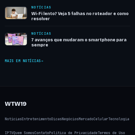
NOTÍCIAS
Wi-Fi lento? Veja 5 falhas no roteador e como
resolver
NOTÍCIAS
7 avanços que mudaram o smartphone para
sempre
MAIS EM NOTÍCIAS
WTW19
Notícias
Entretenimento
Dicas
Negócios
Mercado
Celular
Tecnologia
IPTV
Quem Somos
Contato
Política de Privacidade
Termos de Uso