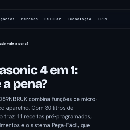
egócios
Mercado
Celular
Tecnologia
IPTV
dade vale a pena?
sonic 4 em 1:
e a pena?
D89NBRUK combina funções de micro-
ico aparelho. Com 30 litros de
 traz 11 receitas pré-programadas,
imentos e o sistema Pega-Fácil, que