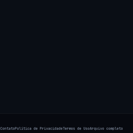
s
Contato
Política de Privacidade
Termos de Uso
Arquivo completo