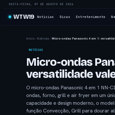
SEXTA-FEIRA, 07 DE AGOSTO DE 2026
WTW19
Notícias
Dicas
Entretenimento
N
Início
›
Notícias
›
Micro-ondas Panasonic 4 em 1: versatili
NOTÍCIAS
Micro-ondas Pana
versatilidade val
O micro-ondas Panasonic 4 em 1 NN-C
ondas, forno, grill e air fryer em um ún
capacidade e design moderno, o modelo
função Convecção, Grill para dourar al