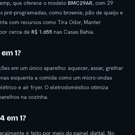
stemp, que oferece o modelo
BMC29AR
, com 29
itas pré-programadas, como brownie, pão de queijo e
a com recursos como Tira Odor, Manter
 por cerca de
R$ 1.655
nas Casas Bahia.
 em 1?
ões em um único aparelho: aquecer, assar, grelhar
apenas esquenta a comida como um micro-ondas
trico e air fryer. O eletrodoméstico otimiza
arelhos na cozinha.
4 em 1?
ralmente é feito por meio do painel digital. No