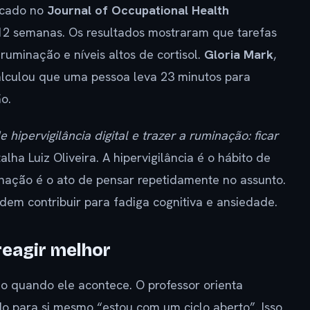
licado no
Journal of Occupational Health
12 semanas. Os resultados mostraram que tarefas
uminação e níveis altos de cortisol.
Gloria Mark
,
calculou que uma pessoa leva 23 minutos para
o.
ipervigilância digital e trazer a ruminação: ficar
talha Luiz Oliveira. A hipervigilância é o hábito de
inação é o ato de pensar repetidamente no assunto.
dem contribuir para fadiga cognitiva e ansiedade.
reagir melhor
o quando ele acontece. O professor orienta
 para si mesmo “estou com um ciclo aberto”. Isso