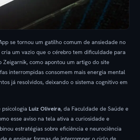
pp se tornou um gatilho comum de ansiedade no
o cria um vazio que o cérebro tem dificuldade para
o Zeigarnik, como apontou um artigo do site
efas interrompidas consomem mais energia mental
os já resolvidos, deixando o sistema cognitivo em
 psicologia
Luiz Oliveira
, da Faculdade de Saúde e
mo esse aviso na tela ativa a curiosidade e
inou estratégias sobre eficiência e neurociência
ade e ensinar formas de interromper o ciclo de