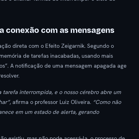
 e a conexão com as mensagens
ção direta com o Efeito Zeigarnik. Segundo o
 memória de tarefas inacabadas, usando mais
rtos”. A notificação de uma mensagem apagada age
esolver.
arefa interrompida, e o nosso cérebro abre um
har”
, afirma o professor Luiz Oliveira.
“Como não
anece em um estado de alerta, gerando
o existiu, mas não pode acessá-la, o processo de