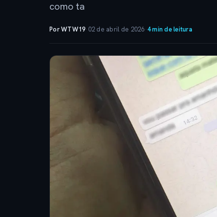
como ta
Por WTW19
·
02 de abril de 2026
·
4 min de leitura