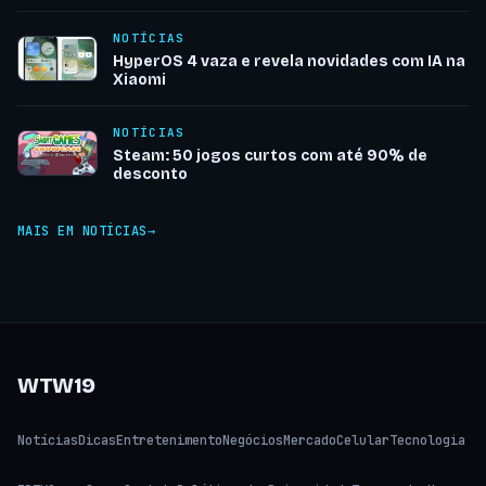
NOTÍCIAS
HyperOS 4 vaza e revela novidades com IA na
Xiaomi
NOTÍCIAS
Steam: 50 jogos curtos com até 90% de
desconto
MAIS EM NOTÍCIAS
WTW19
Notícias
Dicas
Entretenimento
Negócios
Mercado
Celular
Tecnologia