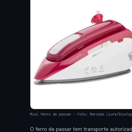
Mini ferro de passar — Foto: Mercado Livre/Divulg
O ferro de passar tem transporte autoriza