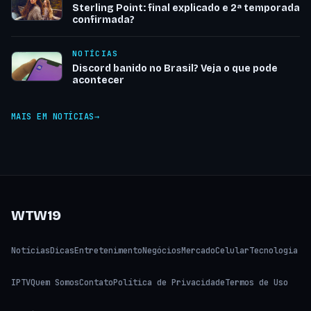
Sterling Point: final explicado e 2ª temporada
confirmada?
NOTÍCIAS
Discord banido no Brasil? Veja o que pode
acontecer
MAIS EM NOTÍCIAS
WTW19
Notícias
Dicas
Entretenimento
Negócios
Mercado
Celular
Tecnologia
IPTV
Quem Somos
Contato
Política de Privacidade
Termos de Uso