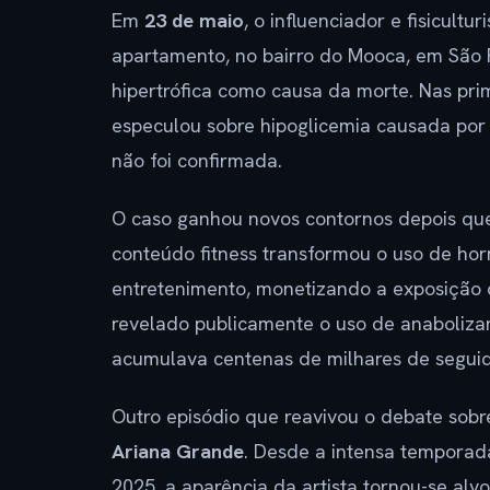
Em
23 de maio
, o influenciador e fisicultur
apartamento, no bairro do Mooca, em São 
hipertrófica como causa da morte. Nas prim
especulou sobre hipoglicemia causada por
não foi confirmada.
O caso ganhou novos contornos depois qu
conteúdo fitness transformou o uso de ho
entretenimento, monetizando a exposição d
revelado publicamente o uso de anaboliza
acumulava centenas de milhares de seguid
Outro episódio que reavivou o debate sob
Ariana Grande
. Desde a intensa tempora
2025, a aparência da artista tornou-se alv