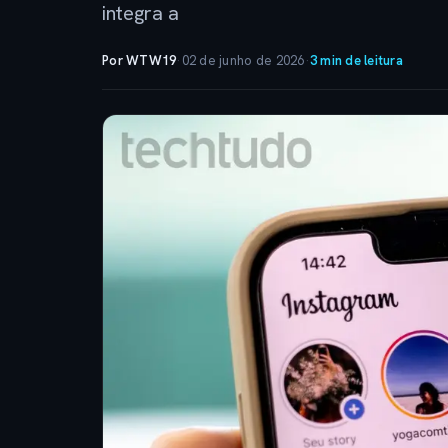
integra a
Por WTW19
·
02 de junho de 2026
·
3 min de leitura