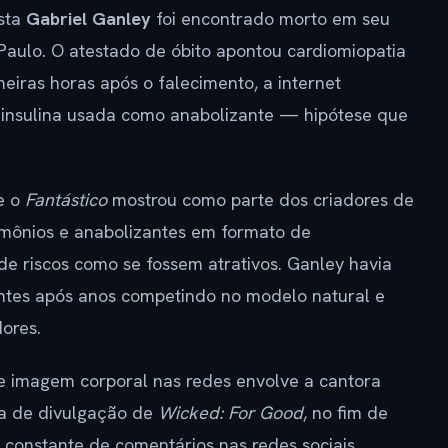
ista
Gabriel Ganley
foi encontrado morto em seu
Paulo. O atestado de óbito apontou cardiomiopatia
eiras horas após o falecimento, a internet
 insulina usada como anabolizante — hipótese que
e o
Fantástico
mostrou como parte dos criadores de
rmônios e anabolizantes em formato de
e riscos como se fossem atrativos. Ganley havia
ntes após anos competindo no modelo natural e
ores.
re imagem corporal nas redes envolve a cantora
da de divulgação de
Wicked: For Good
, no fim de
o constante de comentários nas redes sociais.