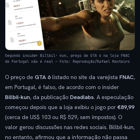
Segundo insider Billbil- kun, preço de GTA 6 na loja FNAC
de Portugal não é real — Foto: Reprodução/Rafael Monteiro
O preço de
GTA 6
listado no site da varejista
FNAC
,
em Portugal, é falso, de acordo com o insider
Billbil-kun
, da publicação
Deadlabs
. A especulação
começou depois que a loja exibiu o jogo por
€89,99
(cerca de US$ 103 ou R$ 529, sem impostos). O
valor gerou discussões nas redes sociais. Billbil-kun,
no entanto, afirmou que a informação não passa