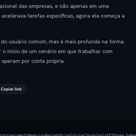
eracional das empresas, e não apenas em uma
 acelerava tarefas específicas, agora ela começa a
a do usuário comum, mas é mais profunda na forma
o início de um cenário em que trabalhar com
e operam por conta própria.
Copiar link
Entretenimento
Negócios
Mercado
Dicas
Celular
Tecnologia
IPTV
Quem Somo