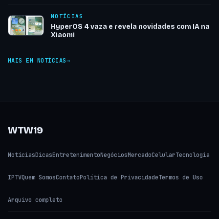
NOTÍCIAS
HyperOS 4 vaza e revela novidades com IA na
Xiaomi
MAIS EM NOTÍCIAS
WTW19
Notícias
Dicas
Entretenimento
Negócios
Mercado
Celular
Tecnologia
IPTV
Quem Somos
Contato
Política de Privacidade
Termos de Uso
Arquivo completo