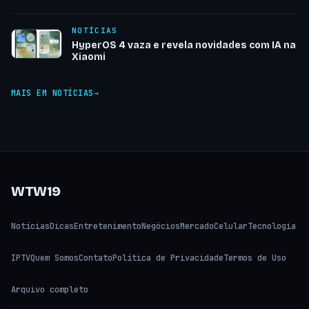
NOTÍCIAS
HyperOS 4 vaza e revela novidades com IA na
Xiaomi
MAIS EM NOTÍCIAS
WTW19
Notícias
Dicas
Entretenimento
Negócios
Mercado
Celular
Tecnologia
IPTV
Quem Somos
Contato
Política de Privacidade
Termos de Uso
Arquivo completo