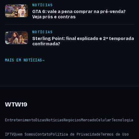
NOTÍCIAS
GTA 6: vale a pena comprar na pré-venda?
Veja prós e contras
NOTÍCIAS
Sterling Point: final explicado e 2ª temporada
confirmada?
MAIS EM NOTÍCIAS
WTW19
Entretenimento
Dicas
Notícias
Negócios
Mercado
Celular
Tecnologia
IPTV
Quem Somos
Contato
Política de Privacidade
Termos de Uso