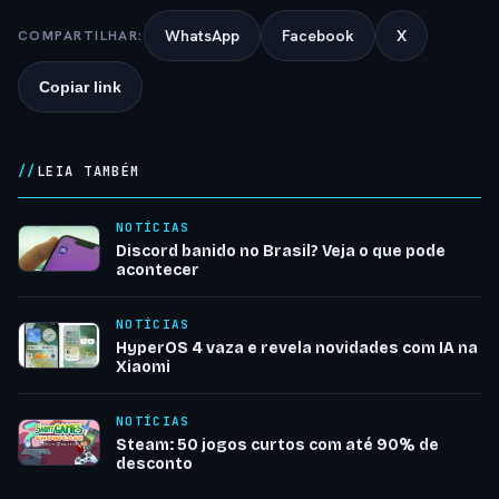
WhatsApp
Facebook
X
COMPARTILHAR:
Copiar link
LEIA TAMBÉM
NOTÍCIAS
Discord banido no Brasil? Veja o que pode
acontecer
NOTÍCIAS
HyperOS 4 vaza e revela novidades com IA na
Xiaomi
NOTÍCIAS
Steam: 50 jogos curtos com até 90% de
desconto