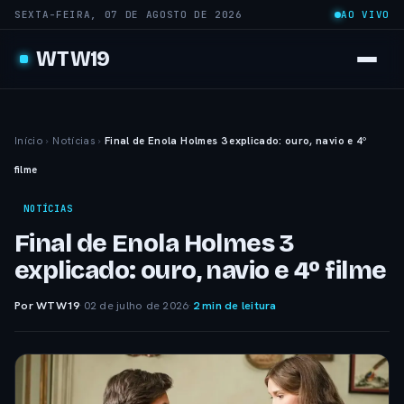
SEXTA-FEIRA, 07 DE AGOSTO DE 2026
AO VIVO
WTW19
Início
›
Notícias
›
Final de Enola Holmes 3 explicado: ouro, navio e 4º
filme
NOTÍCIAS
Final de Enola Holmes 3
explicado: ouro, navio e 4º filme
Por WTW19
·
02 de julho de 2026
·
2 min de leitura