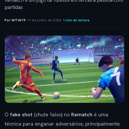
Rematch é um jogo de futebol em terceira pessoa com
partidas
Por WTW19
·
11 de junho de 2026
·
1 min de leitura
O
fake shot
(chute falso) no
Rematch
é uma
técnica para enganar adversários, principalmente