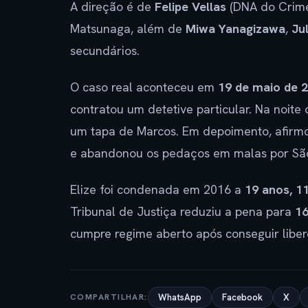
A direção é de
Felipe Vellas
(DNA do Crime)
Matsunaga, além de
Miwa Yanagizawa
,
Ju
secundários.
O caso real aconteceu em
19 de maio de 
contratou um detetive particular. Na noite
um tapa de Marcos. Em depoimento, afirmo
e abandonou os pedaços em malas por São
Elize foi condenada em 2016 a
19 anos, 1
Tribunal de Justiça reduziu a pena para
16
cumpre regime aberto após conseguir liber
COMPARTILHAR:
WhatsApp
Facebook
X