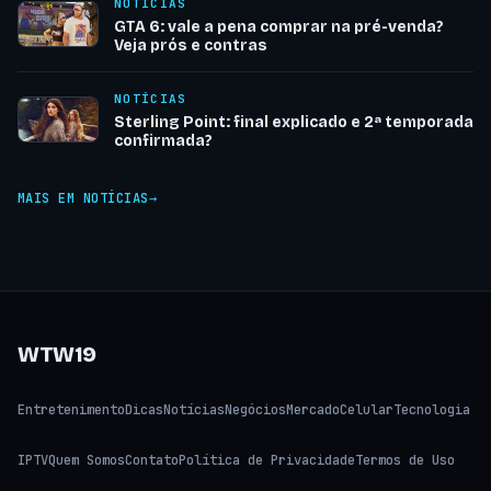
NOTÍCIAS
GTA 6: vale a pena comprar na pré-venda?
Veja prós e contras
NOTÍCIAS
Sterling Point: final explicado e 2ª temporada
confirmada?
MAIS EM NOTÍCIAS
WTW19
Entretenimento
Dicas
Notícias
Negócios
Mercado
Celular
Tecnologia
IPTV
Quem Somos
Contato
Política de Privacidade
Termos de Uso