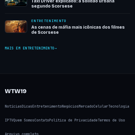
Taxi Driver explicado: a solidão urbana
segundo Scorsese
ENTRETENIMENTO
As cenas de máfia mais icônicas dos filmes
de Scorsese
MAIS EM ENTRETENIMENTO
WTW19
Notícias
Dicas
Entretenimento
Negócios
Mercado
Celular
Tecnologia
IPTV
Quem Somos
Contato
Política de Privacidade
Termos de Uso
Arquivo completo