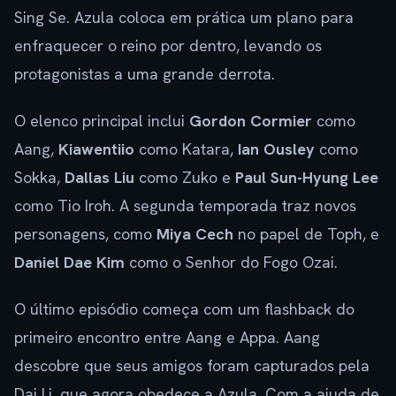
Sing Se. Azula coloca em prática um plano para
enfraquecer o reino por dentro, levando os
protagonistas a uma grande derrota.
O elenco principal inclui
Gordon Cormier
como
Aang,
Kiawentiio
como Katara,
Ian Ousley
como
Sokka,
Dallas Liu
como Zuko e
Paul Sun-Hyung Lee
como Tio Iroh. A segunda temporada traz novos
personagens, como
Miya Cech
no papel de Toph, e
Daniel Dae Kim
como o Senhor do Fogo Ozai.
O último episódio começa com um flashback do
primeiro encontro entre Aang e Appa. Aang
descobre que seus amigos foram capturados pela
Dai Li, que agora obedece a Azula. Com a ajuda de