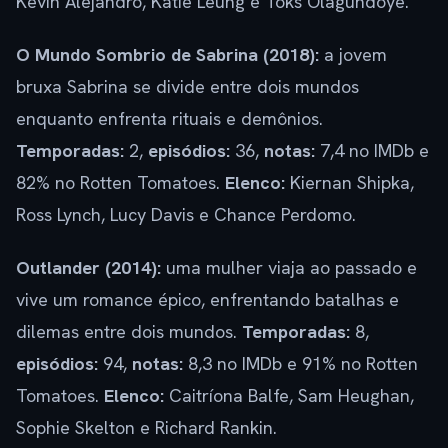
Kevin Alejandro, Katie Leung e Toks Olagundoye.
O Mundo Sombrio de Sabrina (2018):
a jovem
bruxa Sabrina se divide entre dois mundos
enquanto enfrenta rituais e demônios.
Temporadas:
2,
episódios:
36,
notas:
7,4 no IMDb e
82% no Rotten Tomatoes.
Elenco:
Kiernan Shipka,
Ross Lynch, Lucy Davis e Chance Perdomo.
Outlander (2014):
uma mulher viaja ao passado e
vive um romance épico, enfrentando batalhas e
dilemas entre dois mundos.
Temporadas:
8,
episódios:
94,
notas:
8,3 no IMDb e 91% no Rotten
Tomatoes.
Elenco:
Caitríona Balfe, Sam Heughan,
Sophie Skelton e Richard Rankin.