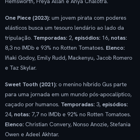
Hemsworth, Freya Allan e Anya Chalotra.
One Piece (2023):
um jovem pirata com poderes
elásticos busca um tesouro lendário ao lado da
tripulação.
Temporadas:
2,
episódios:
16,
notas:
8,3 no IMDb e 93% no Rotten Tomatoes.
Elenco:
Iñaki Godoy, Emily Rudd, Mackenyu, Jacob Romero
e Taz Skylar.
Sweet Tooth (2021):
o menino híbrido Gus parte
para uma jornada em um mundo pós-apocalíptico,
caçado por humanos.
Temporadas:
3,
episódios:
24,
notas:
7,7 no IMDb e 92% no Rotten Tomatoes.
Elenco:
Christian Convery, Nonso Anozie, Stefania
Owen e Adeel Akhtar.