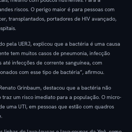
andes riscos. O perigo maior é para pessoas com
er, transplantados, portadores de HIV avançado,
pitais.
do pela UERJ, explicou que a bactéria é uma causa
gente tem muitos casos de pneumonia, infecção
es até infecções de corrente sanguínea, com
ionados com esse tipo de bactéria”, afirmou.
 Renato Grinbaum, destacou que a bactéria não
ão traz um risco imediato para a população. O micro-
 de uma UTI, em pessoas que estão com quadros
.
 linhas de lava-louças e lava-roupas da Ypê, como