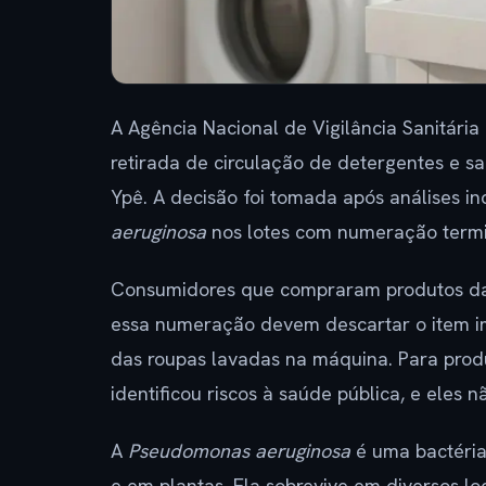
A Agência Nacional de Vigilância Sanitária (
retirada de circulação de detergentes e s
Ypê. A decisão foi tomada após análises i
aeruginosa
nos lotes com numeração term
Consumidores que compraram produtos das
essa numeração devem descartar o item i
das roupas lavadas na máquina. Para prod
identificou riscos à saúde pública, e eles 
A
Pseudomonas aeruginosa
é uma bactéria
e em plantas. Ela sobrevive em diversos l