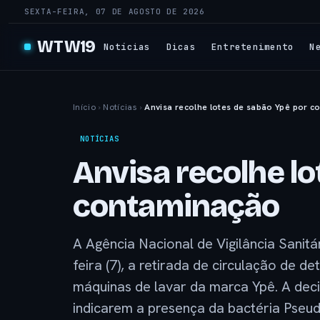
SEXTA-FEIRA, 07 DE AGOSTO DE 2026
WTW19
Notícias
Dicas
Entretenimento
N
Início
›
Notícias
›
Anvisa recolhe lotes de sabão Ypê por 
NOTÍCIAS
Anvisa recolhe lo
contaminação
A Agência Nacional de Vigilância Sanitár
feira (7), a retirada de circulação de d
máquinas de lavar da marca Ypê. A dec
indicarem a presença da bactéria Pse