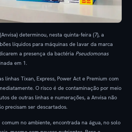
Anvisa) determinou, nesta quinta-feira (7), a
abões líquidos para máquinas de lavar da marca
ndicarem a presença da bactéria
Pseudomonas
inada em 1.
 linhas Tixan, Express, Power Act e Premium com
mediatamente. O risco é de contaminação por meio
utos de outras linhas e numerações, a Anvisa não
não precisam ser descartados.
 comum no ambiente, encontrada na água, no solo
ocais, mesmo com poucos nutrientes. Para a