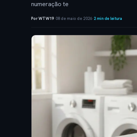
numeração te
Por WTW19
·
08 de maio de 2026
·
2 min de leitura