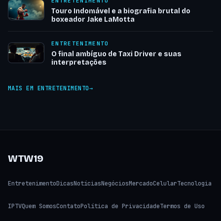
ENTRETENIMENTO
Touro Indomável e a biografia brutal do
boxeador Jake LaMotta
ENTRETENIMENTO
O final ambíguo de Taxi Driver e suas
interpretações
MAIS EM ENTRETENIMENTO
WTW19
Entretenimento
Dicas
Notícias
Negócios
Mercado
Celular
Tecnologia
IPTV
Quem Somos
Contato
Política de Privacidade
Termos de Uso