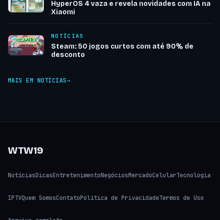
HyperOS 4 vaza e revela novidades com IA na
Xiaomi
NOTÍCIAS
Steam: 50 jogos curtos com até 90% de
desconto
MAIS EM NOTÍCIAS
WTW19
Notícias
Dicas
Entretenimento
Negócios
Mercado
Celular
Tecnologia
IPTV
Quem Somos
Contato
Política de Privacidade
Termos de Uso