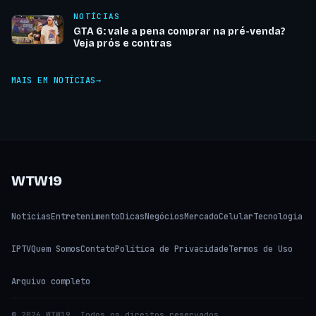
NOTÍCIAS
GTA 6: vale a pena comprar na pré-venda?
Veja prós e contras
MAIS EM NOTÍCIAS
WTW19
Notícias
Entretenimento
Dicas
Negócios
Mercado
Celular
Tecnologia
IPTV
Quem Somos
Contato
Política de Privacidade
Termos de Uso
Arquivo completo
© 2026 WTW19. Todos os direitos reservados.