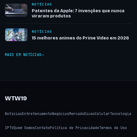
NOTÍCIAS
Patentes da Apple: 7 invenções que nunca
viraram produtos
NOTÍCIAS
15 melhores animes do Prime Video em 2026
MAIS EM NOTÍCIAS
WTW19
Notícias
Entretenimento
Negócios
Mercado
Dicas
Celular
Tecnologia
IPTV
Quem Somos
Contato
Política de Privacidade
Termos de Uso