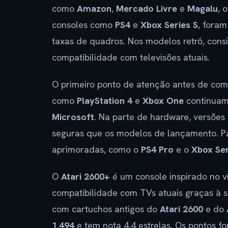
como
Amazon
,
Mercado Livre
e
Magalu
, 
consoles como
PS4
e
Xbox Series S
, foram
taxas de quadros. Nos modelos retrô, consi
compatibilidade com televisões atuais.
O primeiro ponto de atenção antes de comp
como
PlayStation 4
e
Xbox One
continuam 
Microsoft
. Na parte de hardware, versões
seguras que os modelos de lançamento. Pa
aprimoradas, como o
PS4 Pro
e o
Xbox Ser
O
Atari 2600+
é um console inspirado no v
compatibilidade com TVs atuais graças à 
com cartuchos antigos do
Atari 2600
e do
1.494
e tem nota 4,4 estrelas. Os pontos f