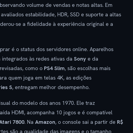
observando volume de vendas e notas altas. Em
 avaliados estabilidade, HDR, SSD e suporte a altas
derou-se a fidelidade à experiência original e a
rar é o status dos servidores online. Aparelhos
integrados às redes ativas da
Sony
e da
 revisadas, como o
PS4 Slim
, são escolhas mais
ra quem joga em telas 4K, as edições
ies S
, entregam melhor desempenho.
isual do modelo dos anos 1970. Ele traz
saída HDMI, acompanha 10 jogos e é compatível
Atari 7800
. Na
Amazon
, o console sai a partir de
R$
ortes são a qualidade das imagens e o tamanho