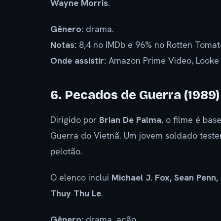
Wayne Morris
.
Gênero:
drama.
Notas:
8,4 no IMDb e 96% no Rotten Tomat
Onde assistir:
Amazon Prime Video, Looke 
6. Pecados de Guerra (1989)
Dirigido por
Brian De Palma
, o filme é ba
Guerra do Vietnã. Um jovem soldado test
pelotão.
O elenco inclui
Michael J. Fox, Sean Penn,
Thuy Thu Le
.
Gênero:
drama, ação.