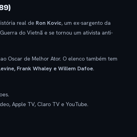
89)
história real de
Ron Kovic
, um ex-sargento da
uerra do Vietnã e se tornou um ativista anti-
do ao Oscar de Melhor Ator. O elenco também tem
Levine, Frank Whaley e Willem Dafoe
.
oes.
deo, Apple TV, Claro TV e YouTube.