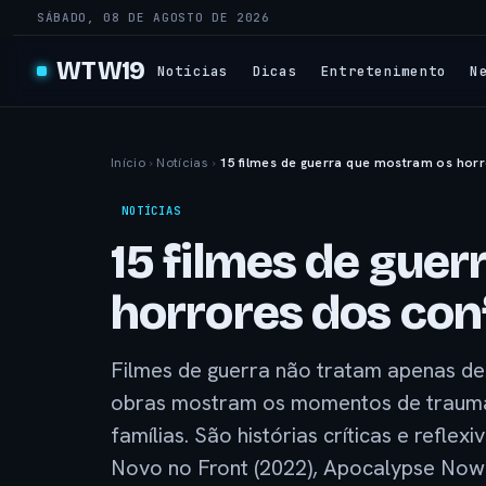
SÁBADO, 08 DE AGOSTO DE 2026
WTW19
Notícias
Dicas
Entretenimento
N
Início
›
Notícias
›
15 filmes de guerra que mostram os horr
NOTÍCIAS
15 filmes de gue
horrores dos conf
Filmes de guerra não tratam apenas de h
obras mostram os momentos de trauma,
famílias. São histórias críticas e refle
Novo no Front (2022), Apocalypse Now 